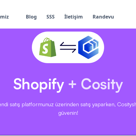
imiz
Blog
SSS
İletişim
Randevu
Shopify
+ Cosity
satış platformunuz üzerinden satış yaparken, Cosityship'
güvenin!