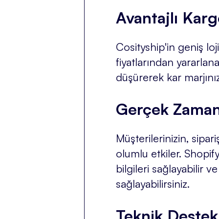
Avantajlı Karg
Cosityship'in geniş lo
fiyatlarından yararlana
düşürerek kar marjınızı 
Gerçek Zamanl
Müşterilerinizin, sipar
olumlu etkiler. Shopi
bilgileri sağlayabilir
sağlayabilirsiniz.
Teknik Destek