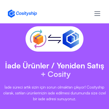
İade Ürünler / Yeniden Satış
+ Cosity
İade süreci artık sizin için sorun olmaktan çıkıyor! Cosityship
olarak, satılan ürünlerinizin iade edilmesi durumunda size özel
bir iade adresi sunuyoruz.